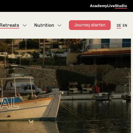
Academy
Live
Studio
Retreats
Nutrition
Journey starten
DE
EN
VAL