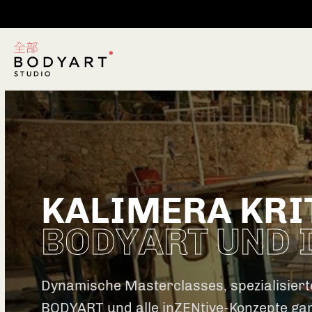
KALIMERA KRI
BODYART UND 
Dynamische Masterclasses, spezialisier
BODYART und alle inZENtive-Konzepte gar