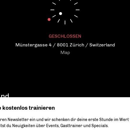
Stress abbauen und vorbeugen
Flexiblen Körper erlangen
Beweglicher werden
GESCHLOSSEN
Münstergasse 4 / 8001 Zürich / Switzerland
Map
und
 kostenlos trainieren
eren Newsletter ein und wir schenken dir deine erste Stunde im Wert
Deine Daten werden verschlüsselt übertragen und niemals 
weitergegeben. Weitere Informationen zum Datenschutz.
st du Neuigkeiten über Events, Gasttrainer und Specials.