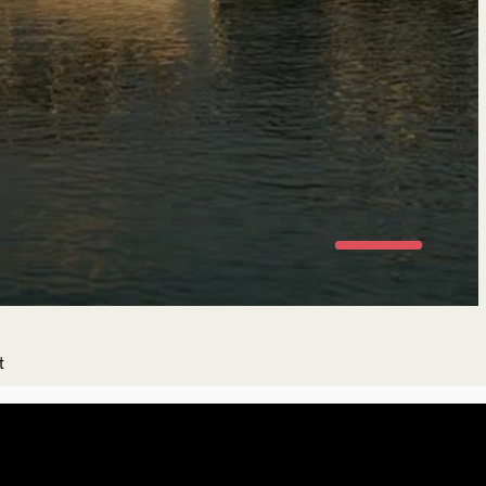
hle dein Fitnesslevel
nach Fitnesslevel wählen wir Workouts aus,
 perfekt zu dir passen.
Neueinsteiger
Unregelmäßiges Training
t
Regelmäßiges Training