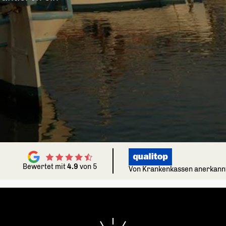
Wähle dein Fitnessziel
Wä
Je nach Fitnessziel wählen wir Workouts aus,
Je 
die perfekt zu dir passen.
die
Muskeln aufbauen
Spürbar stärker werden
Ausdauer verbessern
Cardio steigern
Bewertet mit
4.9
von 5
Von Krankenkassen anerkann
Selbstbewusstsein stärken
Allgemeines Wohlbefinden steigern
Mental ausgeglichen sein