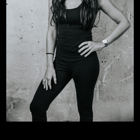
Ausdauer verbessern
Cardio steigern
Selbstbewusstsein stärken
Allgemeines Wohlbefinden steigern
Mental ausgeglichen sein
Stress abbauen und vorbeugen
Flexiblen Körper erlangen
Beweglicher werden