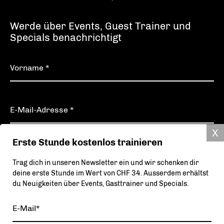
Werde über Events, Guest Trainer und
Specials benachrichtigt
Erste Stunde kostenlos trainieren
Eintragen
Trag dich in unseren Newsletter ein und wir schenken dir
deine erste Stunde im Wert von CHF 34. Ausserdem erhältst
Deine Daten werden verschlüsselt übertragen und niemals für Werbezwecke an Dritte
du Neuigkeiten über Events, Gasttrainer und Specials.
weitergegeben. Weitere Informationen zum Datenschutz.